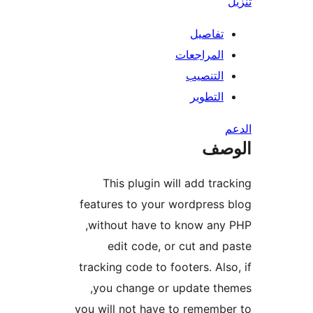
تفاصيل
المراجعات
التنصيب
التطوير
صف
This plugin will add tra
features to your wordpress
without have to know any
edit code, or cut and 
tracking code to footers. Als
you change or update th
you will not have to rememb