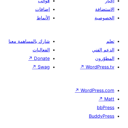
قوالب
إضافات
الأنماط
شارك بالمساهمة معنا
الفعاليات
↗
Donate
↗
Swag
↗
Wor
↗
Word
B