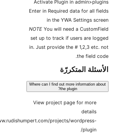
Activate Plugin in admin>pl
Enter in Required data for all f
in the YWA Settings s
NOTE
You will need a Custom
set up to track if users are l
in. Just provide the # 1,2,3 etc
the field 
ئلة المتكررّة
Where can I find out more information 
the plugin?
View project page for more
details
http://www.rudishumpert.com/projects/wordpress-
plugin/