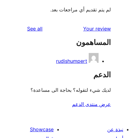
م تقديم أي مراجعات بعد.
reviews
See all
Your r
ساهمون
rudishumpert
عم
شيء لتقوله؟ بحاجة الى مساعدة؟
منتدى الدعم
Showcase