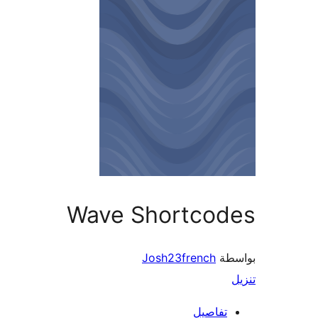
Wave Shortcodes
بواسطة
Josh23french
تنزيل
تفاصيل