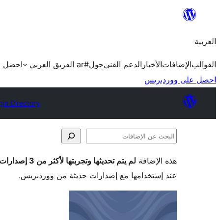
تخطى
إلى
العربية
المحتوى
القوالب
الإضافات
الأخبار
الدعم الفني
حول
#ar الفريق العربي
احصل ع
احصل على ووردبريس
gin Directory
البحث
عن
هذه الإضافة
لم يتم تحديثها وتجربتها لأكثر من 3 إصدارات ووردبريس رئيسية
الإضافات
عند إستخدامها مع إصدارات حديثة من ووردبريس.