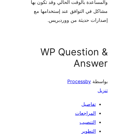
اعدة بالوقت الحالي وقد تكون بها
 في التوافق عند إستخدامها مع
ات حديثة من ووردبريس.
WP Question
Answ
طة
Processby
تفاصيل
المراجعات
التنصيب
التطوير