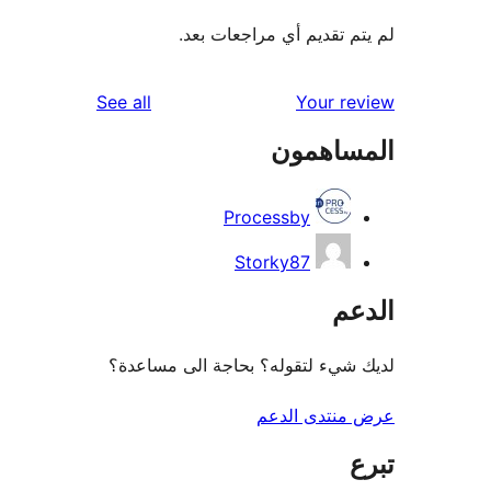
م تقديم أي مراجعات بعد.
reviews
See all
Your r
ساهمون
Processby
Storky87
عم
شيء لتقوله؟ بحاجة الى مساعدة؟
منتدى الدعم