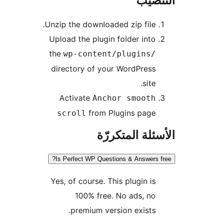
نصيب
Unzip the downloaded zip file.
Upload the plugin folder into
the
wp-content/plugins/
directory of your WordPress
site.
Activate
Anchor smooth
from Plugins page
scroll
ئلة المتكررّة
Is Perfect WP Questions & Answers 
Yes, of course. This plugin is
100% free. No ads, no
premium version exists.