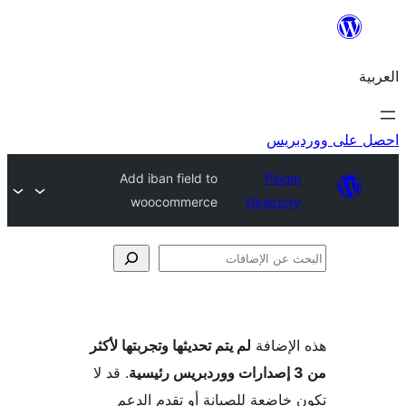
ريس
Add iban field to
Plugi
woocommerce
Director
فات
لإضافة
لم يتم تحديثها وتجربتها لأكثر
. قد لا
خاضعة للصيانة أو تقدم الدعم