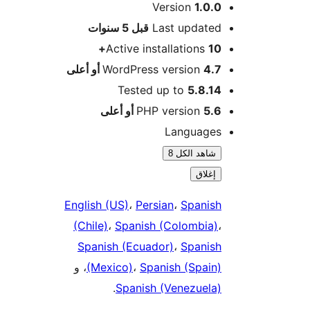
Version
1.0.0
M
Last updated
قبل
5 سنوات
Active installations
10+
4.7 أو أعلى
WordPress version
Tested up to
5.8.14
5.6 أو أعلى
PHP version
Languages
شاهد الكل 8
إغلاق
English (US)
،
Persian
،
Spanish
(Chile)
،
Spanish (Colombia)
،
Spanish (Ecuador)
،
Spanish
Spanish (Spain)
،
(Mexico)
، و
.
Spanish (Venezuela)