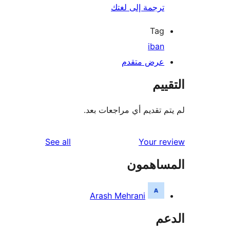
ترجمة إلى لغتك
Tag
iban
عرض متقدم
ييم
م تقديم أي مراجعات بعد.
reviews
See all
Your r
ساهمون
Arash Mehrani
عم