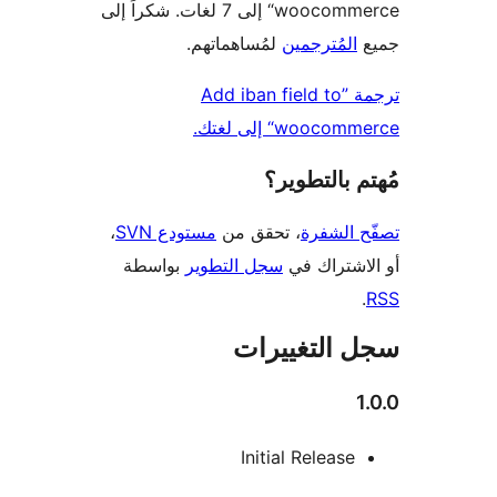
woocommerce“ إلى 7 لغات. شكراً إلى
المُترجمين
لمُساهماتهم.
ترجمة ”Add iban field to
wooc“ إلى لغتك.
 بالتطوير؟
 الشفرة
، تحقق من
مستودع SVN
،
اشتراك في
سجل التطوير
بواسطة
 التغييرات
Initial Release