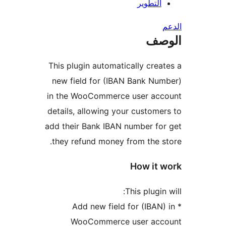
التطوير
صف
This plugin automatically crea
new field for (IBAN Bank Nu
in the WooCommerce user acc
details, allowing your custome
add their Bank IBAN number fo
they refund money from the s
How it 
This plugin
* Add new field for (IBAN)
WooCommerce user acc