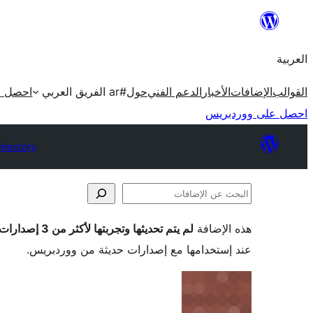
تخطى
إلى
العربية
المحتوى
القوالب
الإضافات
الأخبار
الدعم الفني
حول
#ar الفريق العربي
احصل ع
احصل على ووردبريس
Directory
البحث
عن
هذه الإضافة
لم يتم تحديثها وتجربتها لأكثر من 3 إصدارات ووردبريس رئيسية
الإضافات
عند إستخدامها مع إصدارات حديثة من ووردبريس.