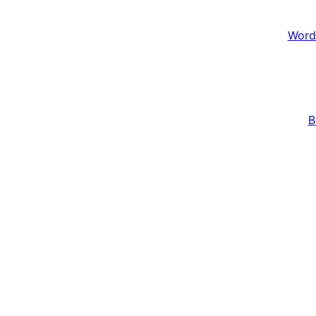
Word
B