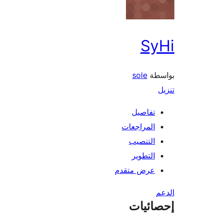
SyHi
بواسطة
sole
تنزيل
تفاصيل
المراجعات
التنصيب
التطوير
عرض متقدم
الدعم
إحصائيات