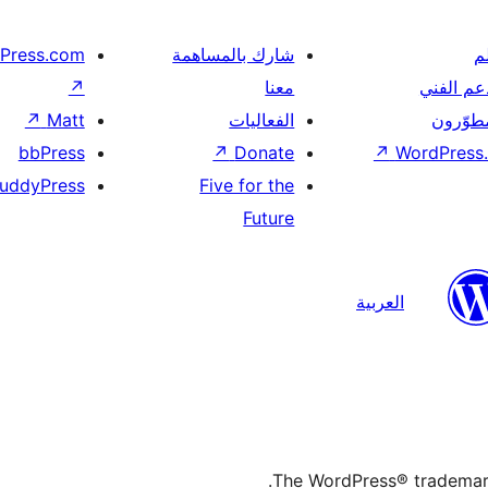
م
شارك بالمساهمة
Press.com
عم الفني
معنا
↗
مطوّرون
الفعاليات
Matt
↗
bbPress
↗
Donate
↗
WordPress.
uddyPress
Five for the
Future
العربية
The WordPress® trademark 