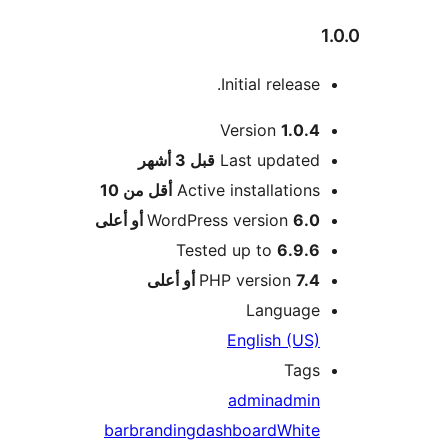
Initial release.
Version
1.0.4
M
Last updated
قبل
3 أشهر
Active installations
أقل من 10
6.0 أو أعلى
WordPress version
Tested up to
6.9.6
7.4 أو أعلى
PHP version
Language
English (US)
Tags
admin
admin
bar
branding
dashboard
White