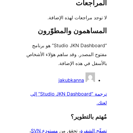
راجعات
جد مراجعات لهذه الإضافة.
ساهمون والمطوّرون
“Studio JKN Dashboard” هو برنامج
 المصدر. وقد ساهم هؤلاء الأشخاص
فل في هذه الإضافة.
همون
jakubkanna
ترجمة ”Studio JKN Dashboard“ إلى
 بالتطوير؟
 الشفرة
، تحقق من
مستودع SVN
،