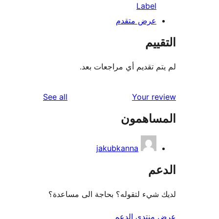
Label
عرض متقدم
ييم
م تقديم أي مراجعات بعد.
reviews
See all
Your r
ساهمون
jakubkanna
عم
شيء لتقوله؟ بحاجة الى مساعدة؟
منتدى الدعم