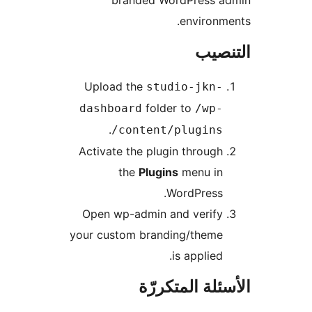
branded WordPress a
environm
نصيب
Upload the
studio-jkn-
folder to
dashboard
/wp-
.
content/plugins/
Activate the plugin through
the
Plugins
menu in
WordPress.
Open wp-admin and verify
your custom branding/theme
is applied.
ئلة المتكررّة