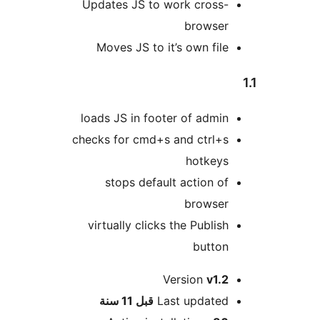
Updates JS to work cross-
browser
Moves JS to it’s own file
loads JS in footer of admin
checks for cmd+s and ctrl+s
hotkeys
stops default action of
browser
virtually clicks the Publish
button
Version
v1.2
M
Last updated
قبل
11 سنة