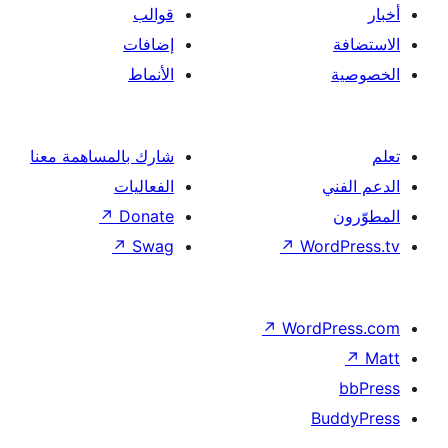
قوالب
إضافات
الأنماط
شارك بالمساهمة معنا
الفعاليات
↗
Donate
↗
Swag
↗
Wor
↗
Word
B