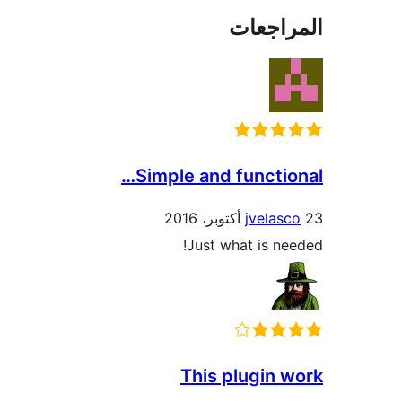
راجعات
Simple and functio
jvelas
Just what is ne
This plugin 