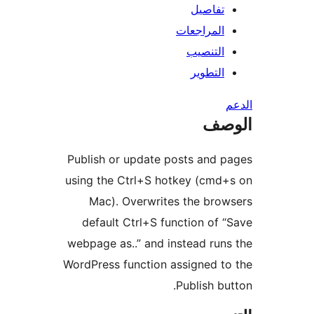
تفاصيل
المراجعات
التنصيب
التطوير
صف
Publish or update posts and 
using the Ctrl+S hotkey (cmd
Mac). Overwrites the bro
default Ctrl+S function of 
webpage as..” and instead run
WordPress function assigned t
Publish bu