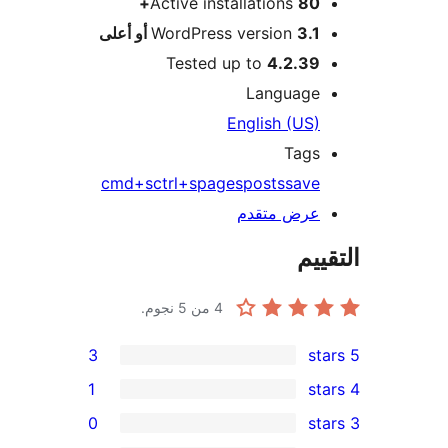
Active installations
80+
3.1 أو أعلى
WordPress version
Tested up to
4.2.39
Language
English (US)
Tags
cmd+s
ctrl+s
pages
posts
save
عرض متقدم
ييم
4
من 5 نجوم.
3
1
0