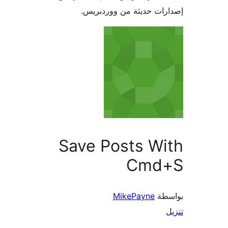
ات حديثة من ووردبريس.
Save Posts W
Cmd
طة
MikePayne