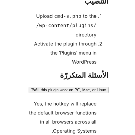
نصيب
Upload
to the
cmd-s.php
/wp-content/plugins/
directory
Activate the plugin through
the ‘Plugins’ menu in
WordPress
ئلة المتكررّة
Will this plugin work on PC, Mac, or L
Yes, the hotkey will replace
the default browser functions
in all browsers across all
Operating Systems.