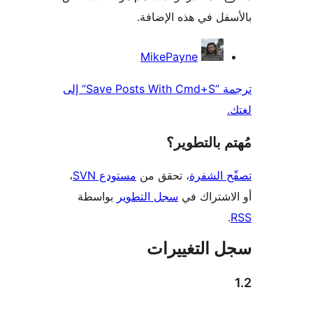
فل في هذه الإضافة.
همون
MikePayne
ترجمة ”Save Posts With Cmd+S“ إلى
 بالتطوير؟
 الشفرة
، تحقق من
مستودع SVN
،
اشتراك في
سجل التطوير
بواسطة
 التغييرات