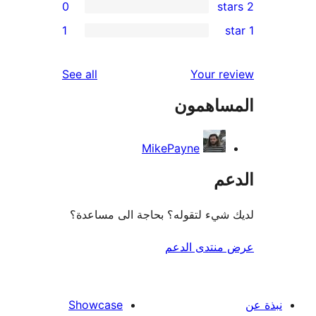
0
re
1
r
re
reviews
See all
Your r
re
ساهمون
r
MikePayne
عم
شيء لتقوله؟ بحاجة الى مساعدة؟
منتدى الدعم
Showcase