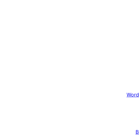
Word
B