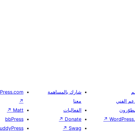
م
شارك بالمساهمة
Press.com
عم الفني
معنا
↗
مطوّرون
الفعاليات
Matt
↗
bbPress
↗
Donate
↗
WordPress.
uddyPress
↗
Swag