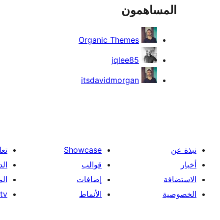
المساهمون
Organic Themes
jqlee85
itsdavidmorgan
نبذة عن
Showcase
تعل
أخبار
قوالب
الد
الاستضافة
إضافات
ال
الخصوصية
الأنماط
tv