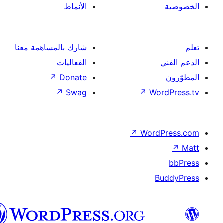
الأنماط
شارك بالمساهمة معنا
الفعاليات
↗
Donate
↗
Swag
↗
Wor
↗
Word
B
العربية