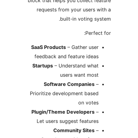
block that helps you collect fe
requests from your users w
built-in voting sy
Perfect
SaaS Products
– Gather user
feedback and feature ideas
Startups
– Understand what
users want most
Software Companies
–
Prioritize development based
on votes
Plugin/Theme Developers
–
Let users suggest features
Community Sites
–