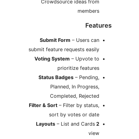
Crowdsource ideas from
members
Feat
Submit Form
– Users can
submit feature requests easily
Voting System
– Upvote to
prioritize features
Status Badges
– Pending,
Planned, In Progress,
Completed, Rejected
Filter & Sort
– Filter by status,
sort by votes or date
– List and Cards
2 Layouts
view