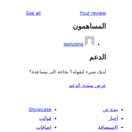
reviews
See all
Your r
ساهمون
jeplugins
عم
شيء لتقوله؟ بحاجة الى مساعدة؟
منتدى الدعم
Showcase
قوالب
إضافات