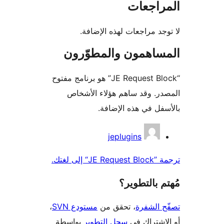
راجعات
جد مراجعات لهذه الإضافة.
ساهمون والمطوّرون
“JE Request Block” هو برنامج مفتوح
ر. وقد ساهم هؤلاء الأشخاص
فل في هذه الإضافة.
همون
jeplugins
J“ إلى لغتك.
 بالتطوير؟
 الشفرة
، تحقق من
مستودع SVN
،
اشتراك في
سجل التطوير
بواسطة