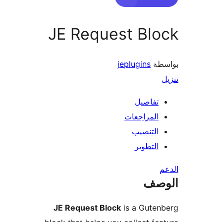
JE Request Bl
طة
jeplugins
تفاصيل
المراجعات
التنصيب
التطوير
صف
JE Request Block
is a Guten