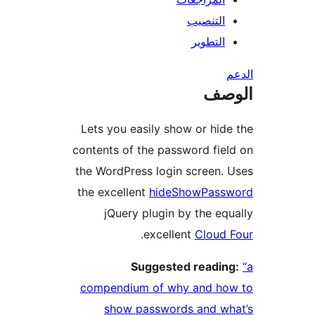
التنصيب
التطوير
صف
Lets you easily show or hid
contents of the password fie
the WordPress login screen.
the excellent
hideShowPass
jQuery plugin by the eq
.
excellent
Cloud 
Suggested readin
compendium of why and ho
show passwords and wh