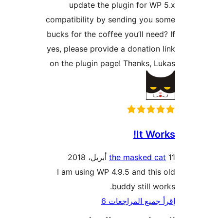
update the plugin for W
compatibility by sending you
bucks for the coffee you’ll nee
yes, please provide a donation
on the plugin page! Thanks, 
It Wo
the masked c
I am using WP 4.9.5 and thi
buddy still w
جميع المراجعات 6