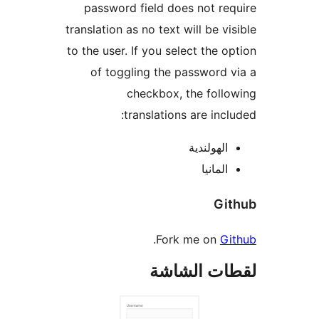
password field does not re
translation as no text will be vi
to the user. If you select the o
of toggling the password 
checkbox, the foll
translations are incl
الهولندية
المانيا
Gi
.
Fork me on
Gi
ات الشاشة