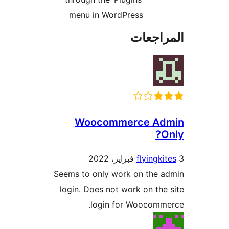
menu in WordPress
راجعات
Woocommerce Ad
O
flyingki
Seems to only work on the 
login. Does not work on the
login for Woocomme