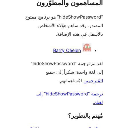
ساهمون والمطوّرون
“hideShowPassword” هو برنامج مفتوح
ر. وقد ساهم هؤلاء الأشخاص
فل في هذه الإضافة.
همون
Barry Ceelen
لقد تم ترجمة ”hideShowPassword“
غة واحدة. شكراً إلى جميع
رجمين
لمُساهماتهم.
ترجمة ”hideShowPassword“ إلى
 بالتطوير؟