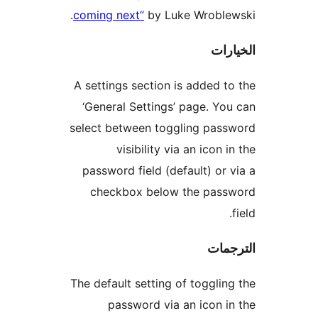
coming next”
by Luke Wroblew
رات
A settings section is added t
‘General Settings’ page. Yo
select between toggling pas
visibility via an icon i
password field (default) or 
checkbox below the pass
جمات
The default setting of togglin
password via an icon i