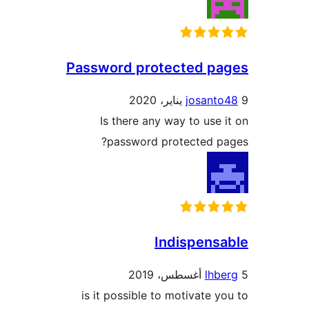
Password protected pa
josant
Is there any way to use 
password protected p
Indispens
lhb
is it possible to motivate y