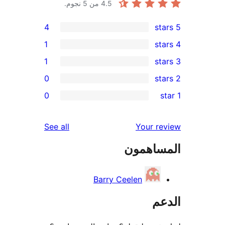
4.5
من 5 نجوم.
4
1
1
0
re
0
r
r
reviews
See all
Your r
re
ساهمون
re
Barry Ceelen
عم