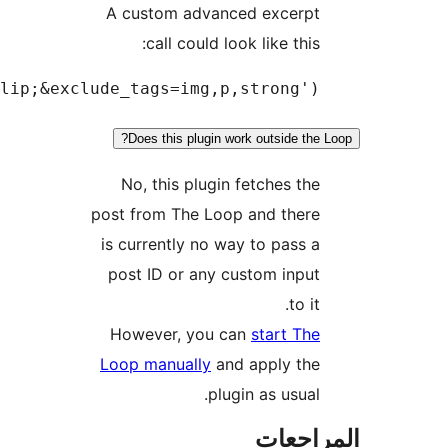
the_advanced_excerpt('length=320&length_type