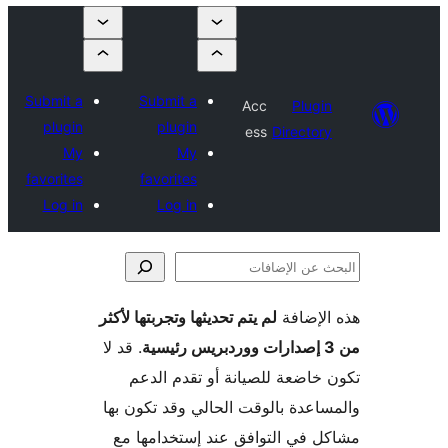
Submit a
Submit a
Acc
Plugi
plugin
plugin
ess
Director
My
My
favorites
favorites
Log in
Log in
لإضافة
لم يتم تحديثها وتجربتها لأكثر
فات
. قد لا
خاضعة للصيانة أو تقدم الدعم
اعدة بالوقت الحالي وقد تكون بها
 في التوافق عند إستخدامها مع