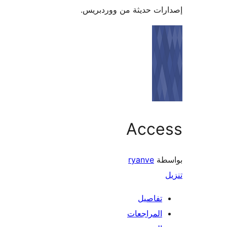
ات حديثة من ووردبريس.
Acce
طة
ryanve
تفاصيل
المراجعات