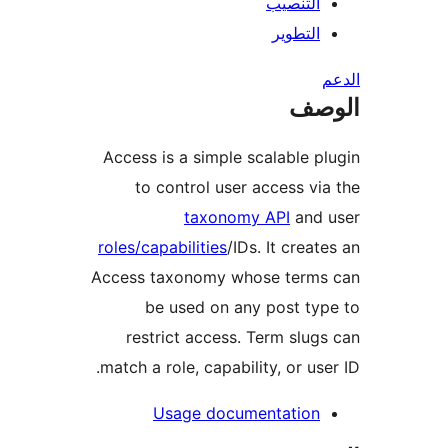
التنصيب
التطوير
صف
Access is a simple scalable p
to control user access vi
taxonomy API
and 
roles/capabilities
/IDs. It creat
Access taxonomy whose terms
be used on any post ty
restrict access. Term slug
match a role, capability, or use
Usage documentation