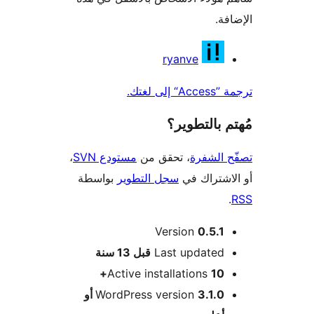
فة.
همون
ryanve
لى لغتك.
 بالتطوير؟
 الشفرة
، تحقق من
مستودع SVN
،
اشتراك في
سجل التطوير
بواسطة
Version
0.5.1
M
Last updated
قبل
13 سنة
Active installations
10+
WordPress version
3.1.0 أو