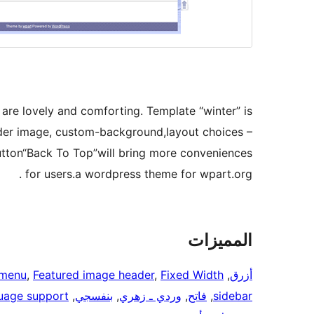
 are lovely and comforting. Template “winter” is
der image, custom-background,layout choices –
button“Back To Top”will bring more conveniences
for users.a wordpress theme for wpart.org .
المميزات
أزرق
, 
Fixed Width
, 
Featured image header
, 
menu
sidebar
, 
فاتح
, 
وردي ـ زهري
, 
بنفسجي
, 
uage support