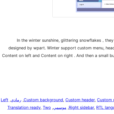
In the winter sunshine, glittering snowflakes，they
designed by wpart. Winter support custom menu, hea
Content on left and Content on right . And then a small 
Custom 
, 
Custom header
, 
Custom background
, 
رمادي
, 
Left
RTL lang
, 
Right sidebar
, 
موسمي
, 
Two
, 
Translation ready