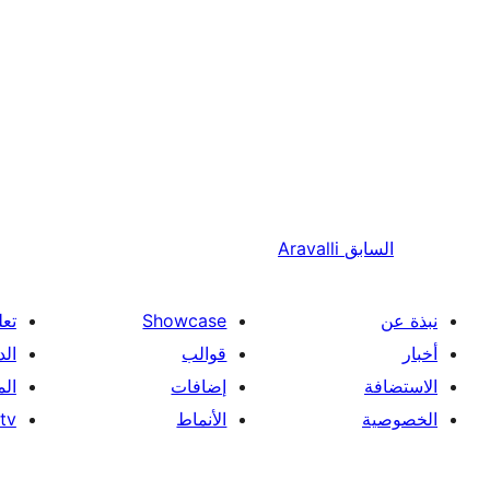
السابق
Aravalli
نبذة عن
Showcase
تعل
أخبار
قوالب
الد
الاستضافة
إضافات
ال
الخصوصية
الأنماط
tv