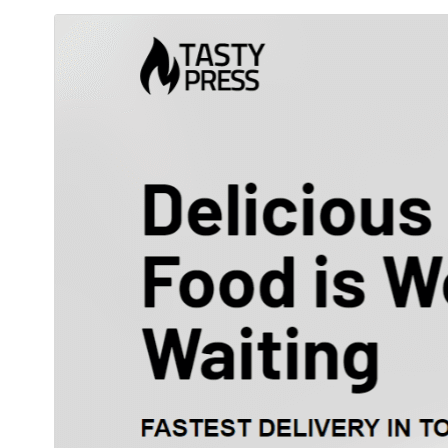
معاينة
تنزيل
النسخة
1.0.7
Last updated
6 مايو، 2026
20+
Active installations
5.0
WordPress version
5.6
PHP version
Theme homepage