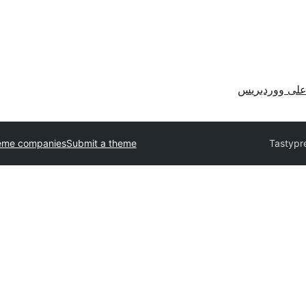
لى ووردبريس
eme companies
Submit a theme
Tastypr