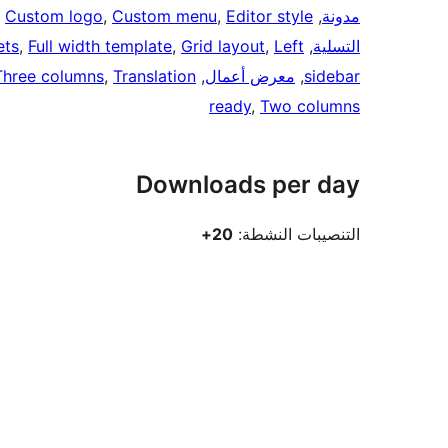
مدونة
, 
Editor style
, 
Custom menu
, 
Custom logo
, 
التسلية
, 
Left
, 
Grid layout
, 
Full width template
, 
ets
sidebar
, 
معرض أعمال
, 
Translation
, 
Three columns
ready
, 
Two columns
Downloads per day
التنصيبات النشطة:
20+