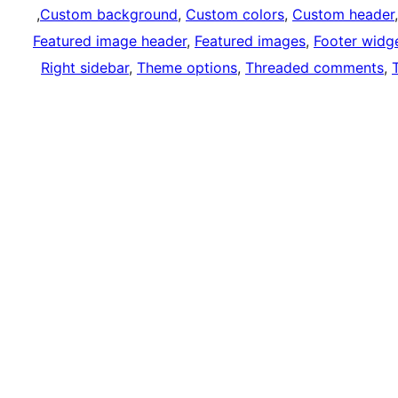
, 
Custom background
, 
Custom colors
, 
Custom header
Featured image header
, 
Featured images
, 
Footer widg
Right sidebar
, 
Theme options
, 
Threaded comments
, 