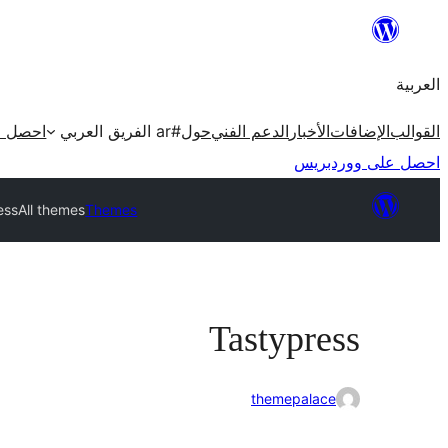
تخطى
إلى
العربية
المحتوى
القوالب
الإضافات
الأخبار
الدعم الفني
حول
#ar الفريق العربي
احصل ع
احصل على ووردبريس
ess
All themes
Themes
Tastypress
themepalace