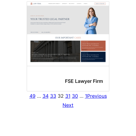
FSE Lawyer Fi
49
…
34
33
32
31
30
…
1
Prev
Next