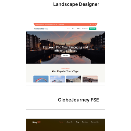
Landscape Design
GlobeJourney F