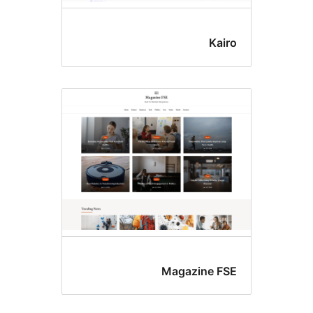
Kai
Magazine F