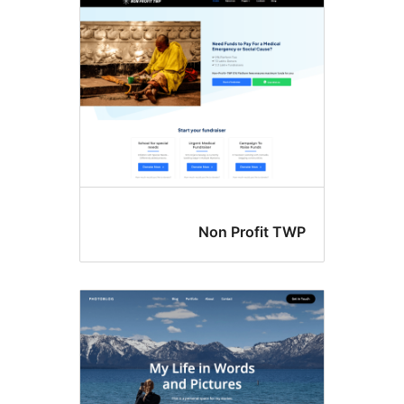
S
variat
Non Profit T