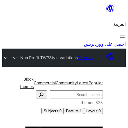
ريس
Non Profit TWP
Style variations
Themes
Block
Commercial
Community
Latest
Po
themes
Subjects
0
Feature
1
Lay