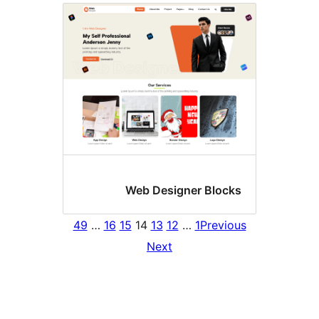
Web Designer Bloc
49
…
16
15
14
13
12
…
1
Previ
Next