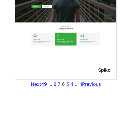
Spiko
Next
49
…
8
7
6
5
4
…
1
Previous