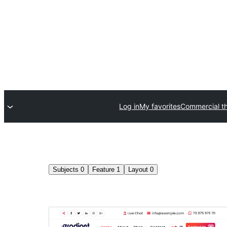
Log in
My favorites
Commercial t
Subjects
0
Feature
1
Layout
0