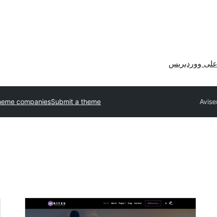
لى ووردبريس
heme companies
Submit a theme
Avise