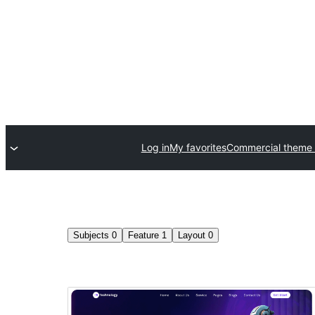
Log in
My favorites
Commercial theme
Subjects
0
Feature
1
Layout
0