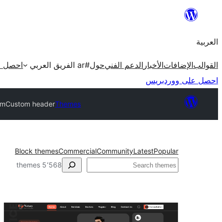
تخطى
إلى
العربية
المحتوى
القوالب
الإضافات
الأخبار
الدعم الفني
حول
#ar الفريق العربي
احصل ع
احصل على ووردبريس
rm
Custom header
Themes
Block themes
Commercial
Community
Latest
Popular
البحث
5٬568 themes
Custom
header