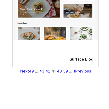
Surface Blog
Next
49
…
43
42
41
40
39
…
1
Previous