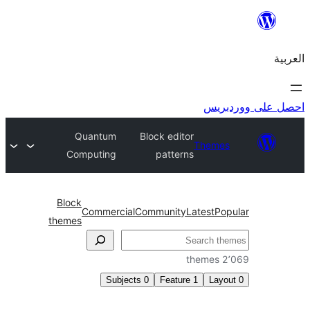
ريس
Quantum
Block editor
Theme
Computing
patterns
Block
Commercial
Community
Latest
Po
themes
2
Subjects
0
Feature
1
Lay