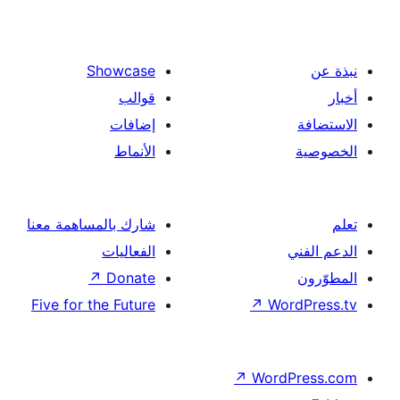
Showcase
قوالب
إضافات
الأنماط
شارك بالمساهمة معنا
الفعاليات
↗
Donate
Five for the Future
↗
Wor
↗
Word