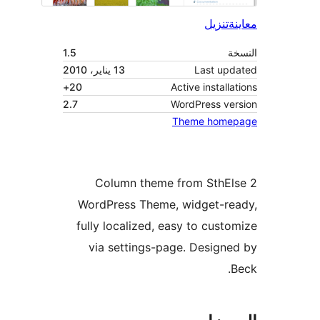
ة
تنزيل
ة
1.5
Last up
13 يناير، 2010
20+
Active install
2.7
WordPress ve
Theme home
2 Column theme from SthE
WordPress Theme, widget-re
fully localized, easy to cust
via settings-page. Design