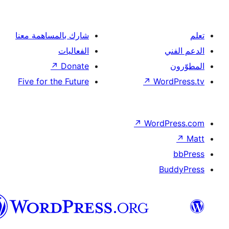
شارك بالمساهمة معنا
الفعاليات
↗
Donate
Five for the Future
↗
Wor
↗
Word
B
العربية