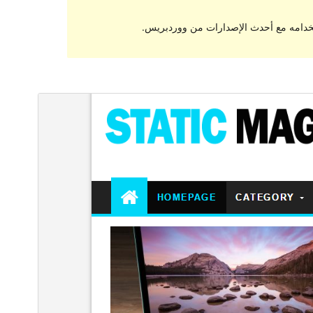
تخدامه مع أحدث الإصدارات من ووردبريس.
معاينة
تنزيل
هذا قالب فرعي من
First Mag
.
النسخة
1.0.1
Last updated
21 أكتوبر، 2016
Active installations
أقل من 10
Theme homepage