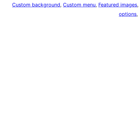
Custom background
, 
Custom menu
, 
Featured images
,
options
,