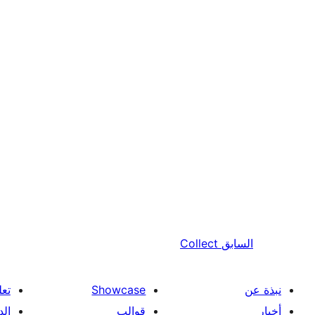
السابق
Collect
نبذة عن
Showcase
تعل
أخبار
قوالب
الد