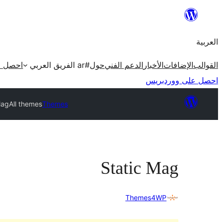
تخطى
إلى
العربية
المحتوى
القوالب
الإضافات
الأخبار
الدعم الفني
حول
#ar الفريق العربي
احصل ع
احصل على ووردبريس
Mag
All themes
Themes
Static Mag
Themes4WP