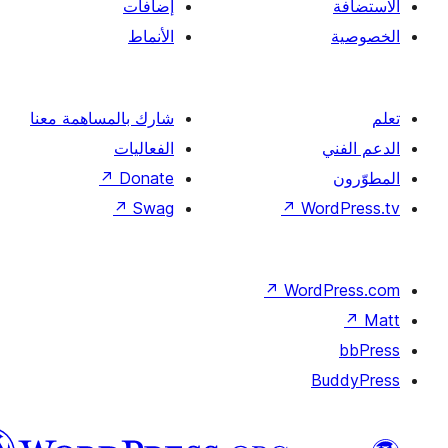
إضافات
الأنماط
شارك بالمساهمة معنا
الفعاليات
↗
Donate
↗
Swag
↗
Wor
↗
Word
B