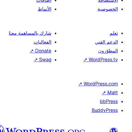
إضافات
الأنماط
شارك بالمساهمة معنا
الفعاليات
↗
Donate
↗
Swag
↗
Wor
↗
Word
B