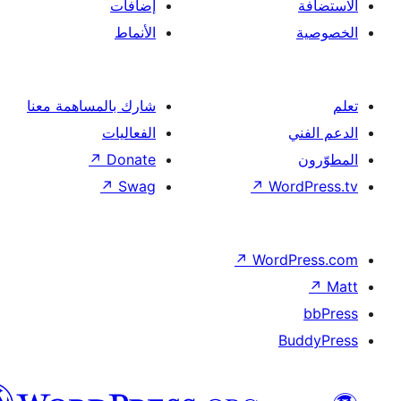
إضافات
الأنماط
شارك بالمساهمة معنا
الفعاليات
↗
Donate
↗
Swag
↗
Wor
↗
Word
B