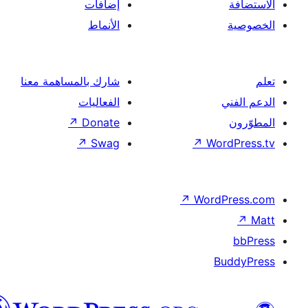
إضافات
الأنماط
شارك بالمساهمة معنا
الفعاليات
↗
Donate
↗
Swag
↗
Wor
↗
Word
B