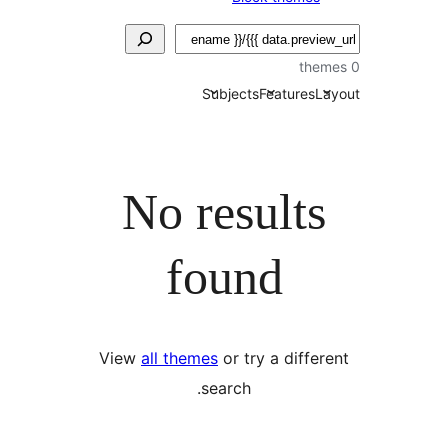
Subjects
Features
L
No results
found
View
all themes
or try a diffe
search.