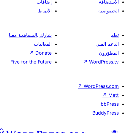
إضافات
الأنماط
شارك بالمساهمة معنا
الفعاليات
↗
Donate
Five for the Future
↗
Wor
↗
Word
B