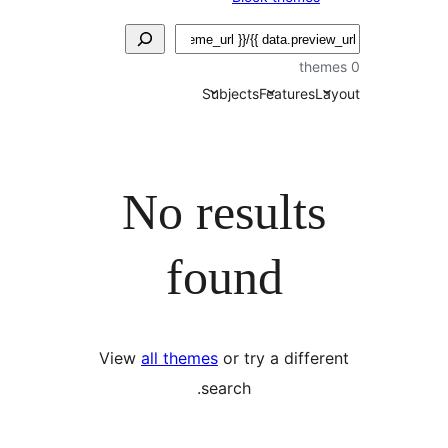
Subjects
Features
L
No results
found
View
all themes
or try a diffe
search.