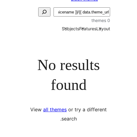
Subjects
Features
L
No results
found
View
all themes
or try a diffe
search.