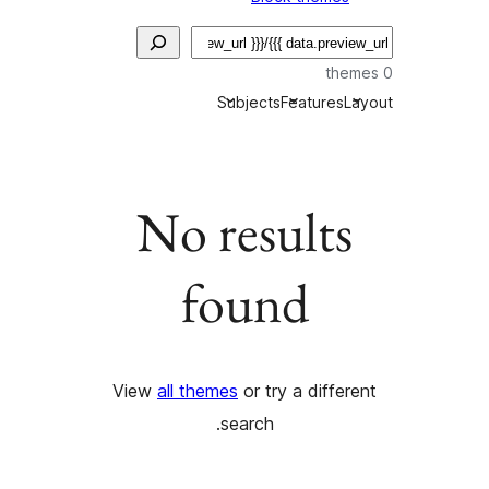
Subjects
Features
L
No results
found
View
all themes
or try a differ
search.