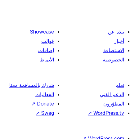
Showcase
قوالب
إضافات
الأنماط
شارك بالمساهمة معنا
الفعاليات
↗
Donate
↗
Swag
↗
Wor
↗
Word