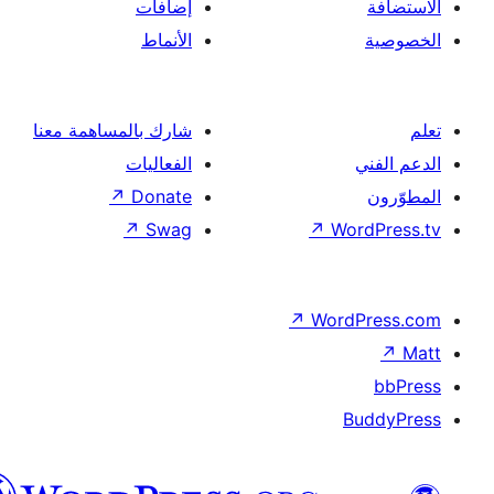
إضافات
الأنماط
شارك بالمساهمة معنا
الفعاليات
↗
Donate
↗
Swag
↗
Wor
↗
Word
B