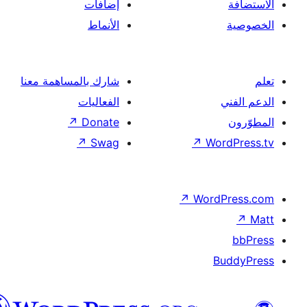
إضافات
الأنماط
شارك بالمساهمة معنا
الفعاليات
↗
Donate
↗
Swag
↗
Wor
↗
Word
B