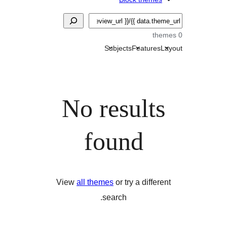
Subjects
Features
L
No results
found
View
all themes
or try a differe
search.