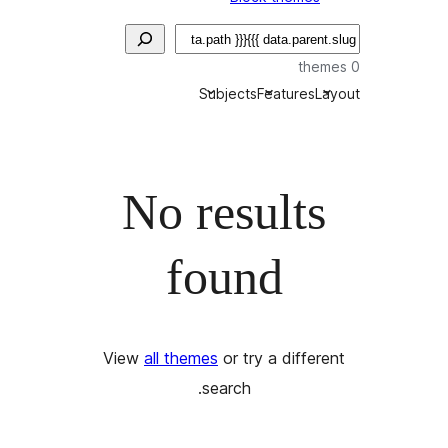
Subjects
Features
L
No results
found
View
all themes
or try a differ
search.