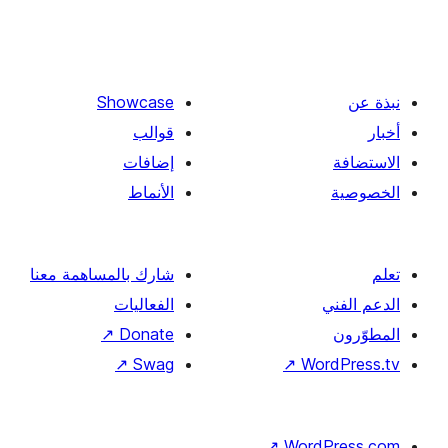
Showcase
قوالب
إضافات
الأنماط
شارك بالمساهمة معنا
الفعاليات
↗
Donate
↗
Swag
↗
Wor
↗
Word