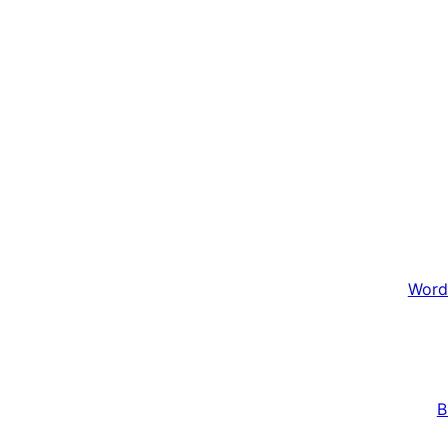
Word
B