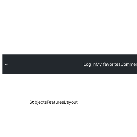
Log in
My favorites
Commerc
Subjects
Features
Layout