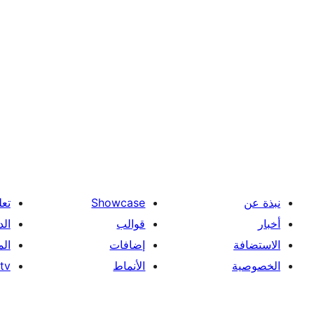
نبذة عن
Showcase
تعل
أخبار
قوالب
الد
الاستضافة
إضافات
ال
الخصوصية
الأنماط
tv