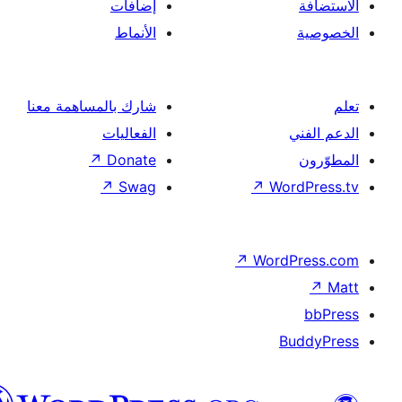
إضافات
الأنماط
شارك بالمساهمة معنا
الفعاليات
↗
Donate
↗
Swag
↗
Wor
↗
Word
B