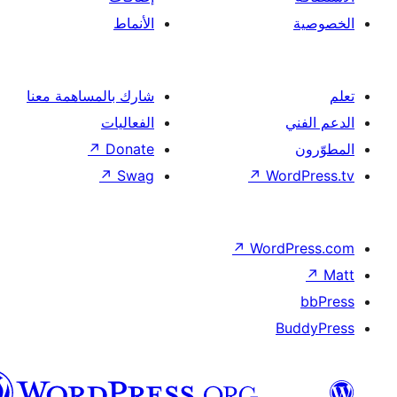
الأنماط
شارك بالمساهمة معنا
الفعاليات
↗
Donate
↗
Swag
↗
Wor
↗
Word
B
العربية