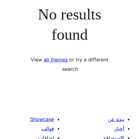
No results
found
View
all themes
or try a diffe
search.
Showcase
قوالب
إضافات