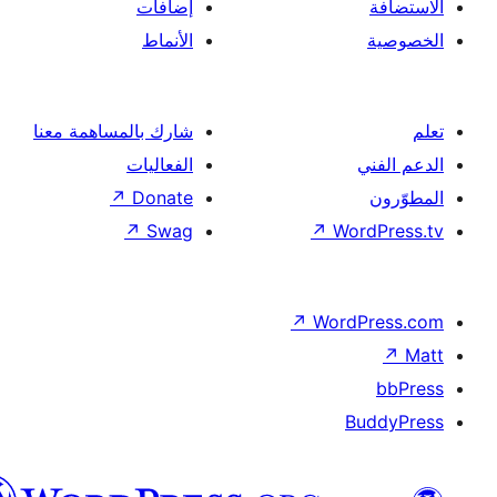
إضافات
الأنماط
شارك بالمساهمة معنا
الفعاليات
↗
Donate
↗
Swag
↗
Wor
↗
Word
B