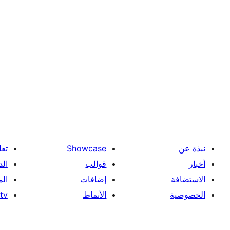
نبذة عن
Showcase
تعل
أخبار
قوالب
الد
الاستضافة
إضافات
ال
الخصوصية
الأنماط
tv