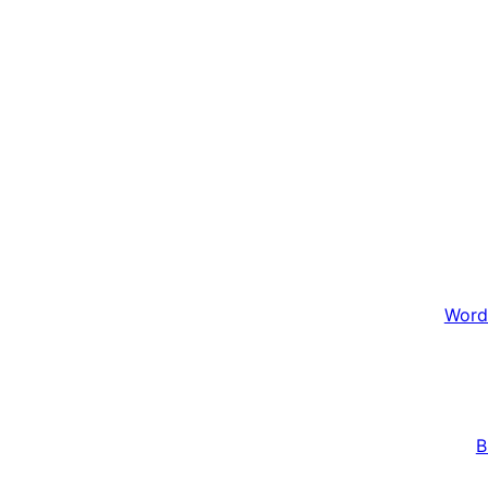
Word
B