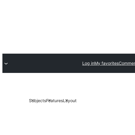
Log in
My favorites
Commerc
Subjects
Features
Layout