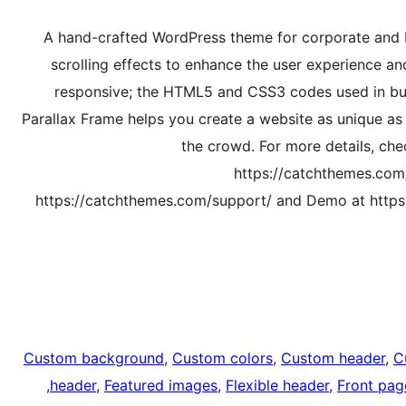
A hand-crafted WordPress theme for corporate and b
scrolling effects to enhance the user experience and
responsive; the HTML5 and CSS3 codes used in bui
Parallax Frame helps you create a website as unique as 
the crowd. For more details, che
https://catchthemes.com/
https://catchthemes.com/support/ and Demo at https
Custom background
, 
Custom colors
, 
Custom header
, 
C
, 
header
, 
Featured images
, 
Flexible header
, 
Front pag