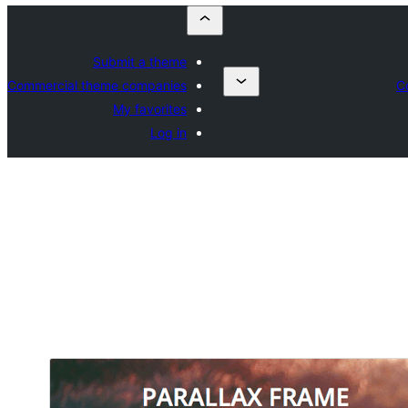
Submit a theme
Commercial theme companies
C
My favorites
Log in
معاينة
تنزيل