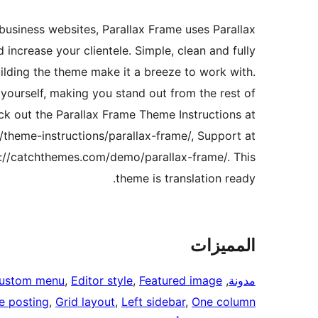
usiness websites, Parallax Frame uses Parallax
 increase your clientele. Simple, clean and fully
lding the theme make it a breeze to work with.
yourself, making you stand out from the rest of
ck out the Parallax Frame Theme Instructions at
theme-instructions/parallax-frame/, Support at
://catchthemes.com/demo/parallax-frame/. This
theme is translation ready.
المميزات
مدونة
, 
Featured image
, 
Editor style
, 
ustom menu
e posting
, 
Grid layout
, 
Left sidebar
, 
One column