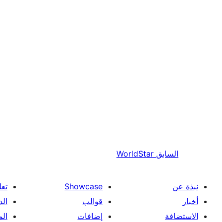
السابق
WorldStar
نبذة عن
Showcase
تعل
أخبار
قوالب
الد
الاستضافة
إضافات
ال