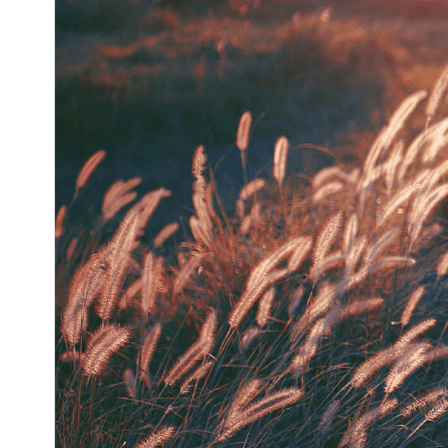
النسخة
1.7.2
Last updated
17 يونيو، 2026
300+
Active installations
5.9
WordPress version
5.6
PHP version
Theme homepage