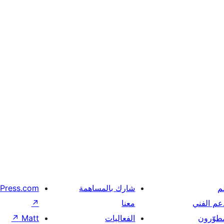
م
شارك بالمساهمة
Press.com
عم الفني
معنا
↗
مطوّرون
الفعاليات
Matt
↗