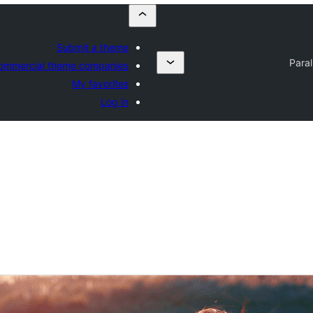
Submit a theme
Para
ommercial theme companies
My favorites
Log in