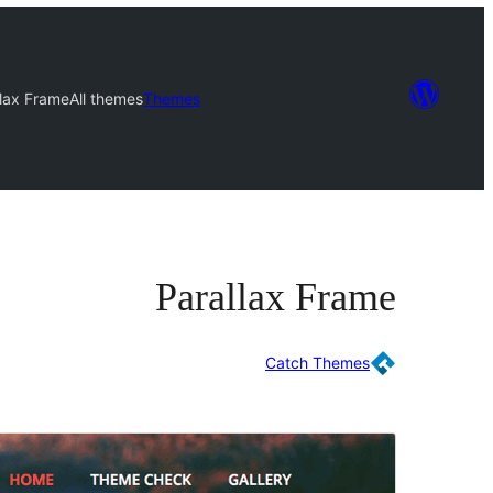
llax Frame
All themes
Themes
Parallax Frame
Catch Themes