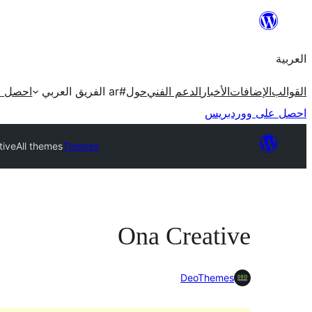
تخطى
إلى
العربية
المحتوى
القوالب
الإضافات
الأخبار
الدعم الفني
حول
#ar الفريق العربي
احصل ع
احصل على ووردبريس
tive
All themes
Themes
Ona Creative
DeoThemes