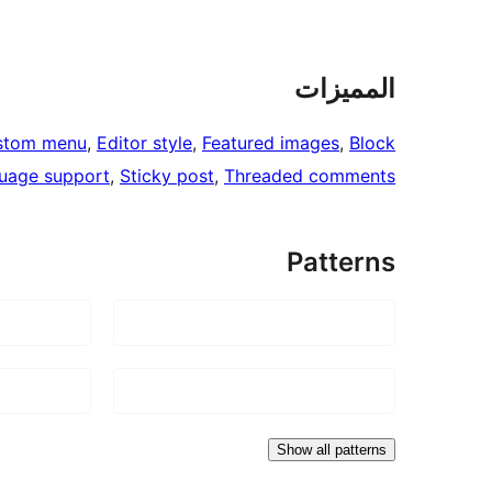
المميزات
stom menu
, 
Editor style
, 
Featured images
, 
Block
uage support
, 
Sticky post
, 
Threaded comments
Patterns
Show all patterns