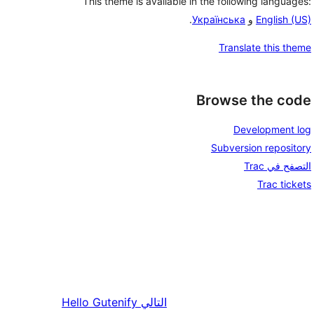
This theme is available in the following languages:
English (US)
و
Українська
.
Translate this theme
Browse the code
Development log
Subversion repository
التصفح في Trac
Trac tickets
التالي
Hello Gutenify