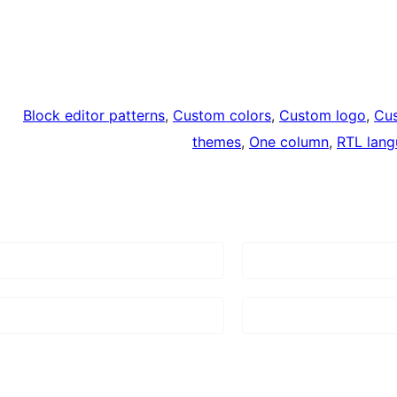
Block editor patterns
, 
Custom colors
, 
Custom logo
, 
Cu
themes
, 
One column
, 
RTL lang