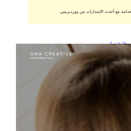
تخدامه مع أحدث الإصدارات من ووردبريس.
معاينة
تنزيل
هذا قالب فرعي من
Ona
.
النسخة
1.0.7
Last updated
17 سبتمبر، 2023
100+
Active installations
5.8
WordPress version
5.6
PHP version
Theme homepage