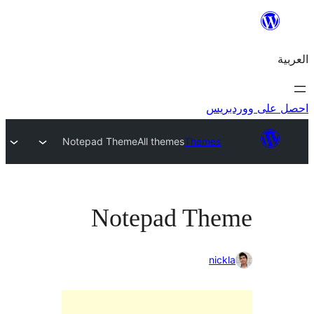
ريس
Notepad Theme
All themes
Themes
Notepad The
nick