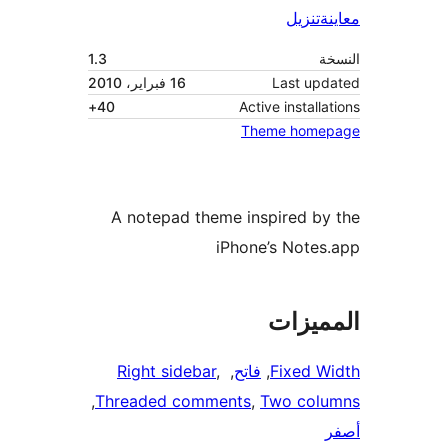
ة
تنزيل
ة
1.3
Last up
16 فبراير، 2010
40+
Active install
Theme home
A notepad theme inspired b
iPhone’s Note
ميزات
Fixed 
, 
فاتح
, 
, 
Right sidebar
, 
Threaded comments
, 
Two col