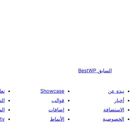
السابق
BestWP
نبذة عن
Showcase
تعل
أخبار
قوالب
الد
الاستضافة
إضافات
ال
الخصوصية
الأنماط
tv