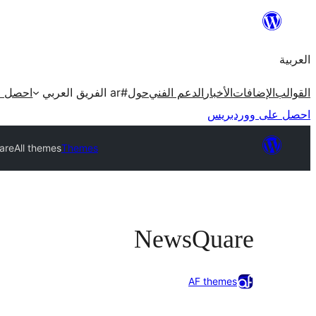
تخطى
إلى
العربية
المحتوى
القوالب
الإضافات
الأخبار
الدعم الفني
حول
#ar الفريق العربي
احصل ع
احصل على ووردبريس
are
All themes
Themes
NewsQuare
AF themes