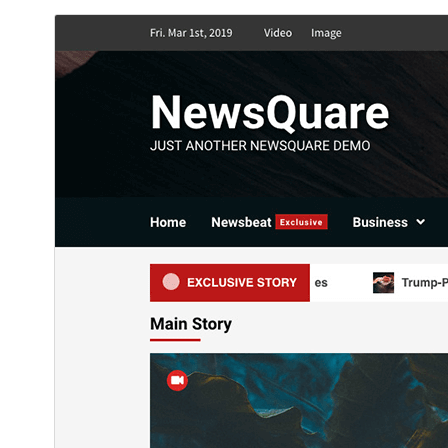
معاينة
تنزيل
هذا قالب فرعي من
CoverNews
.
النسخة
2.1.0
Last updated
19 فبراير، 2026
300+
Active installations
5.0
PHP version
Theme homepage