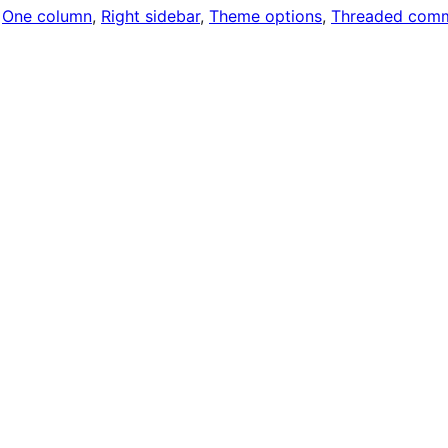
One column
, 
Right sidebar
, 
Theme options
, 
Threaded com