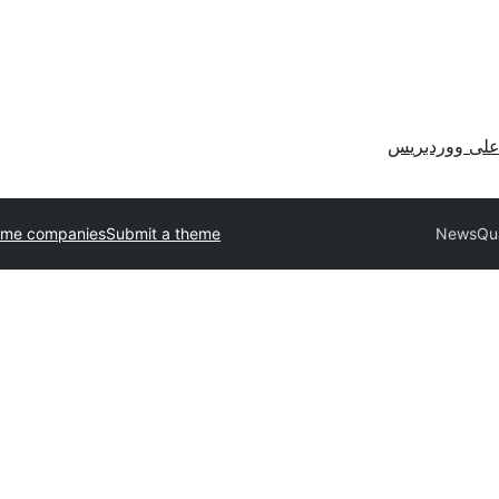
لى ووردبريس
eme companies
Submit a theme
NewsQu