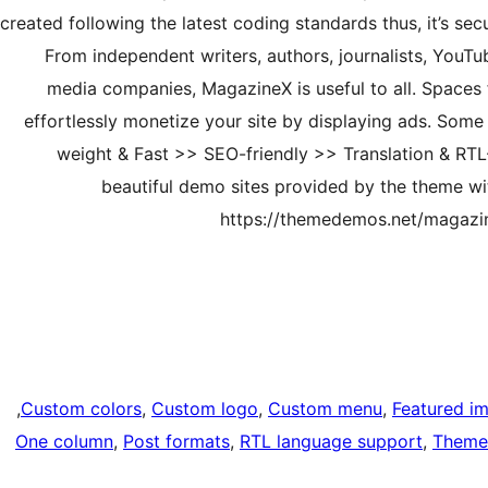
created following the latest coding standards thus, it’s s
From independent writers, authors, journalists, YouTu
media companies, MagazineX is useful to all. Spaces
effortlessly monetize your site by displaying ads. Some
weight & Fast >> SEO-friendly >> Translation & RTL
beautiful demo sites provided by the theme wit
https://themedemos.net/magazine
, 
Custom colors
, 
Custom logo
, 
Custom menu
, 
Featured i
One column
, 
Post formats
, 
RTL language support
, 
Theme