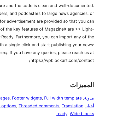
ecure and the code is clean and well-documented.
bers, and podcasters to large news agencies, or
 for advertisement are provided so that you can
 of the key features of MagazineX are >> Light-
-Ready. Furthermore, you can import any of the
h a single click and start publishing your news:
x/. If you have any queries, please reach us at
https://wpblockart.com/contact/
المميزات
مدونة
, 
Full width template
, 
Footer widgets
, 
mages
أخبار
, 
Translation
, 
Threaded comments
, 
 options
ready
, 
Wide blocks