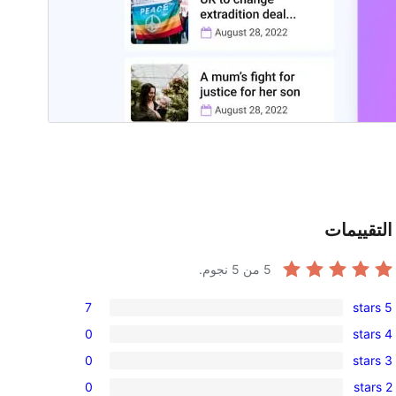
التقييمات
5
من 5 نجوم.
7
5 stars
7
0
4 stars
5-
0
0
3 stars
star
4-
0
reviews
0
2 stars
star
3-