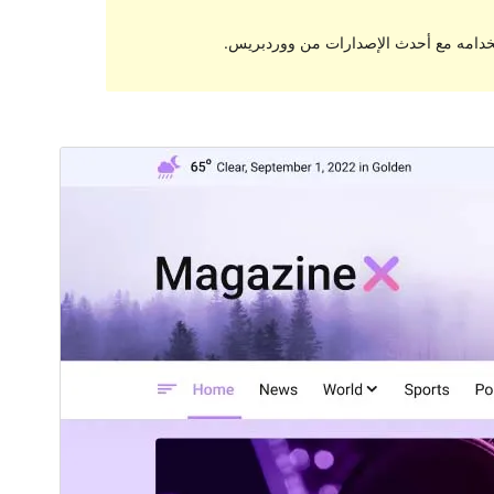
تخدامه مع أحدث الإصدارات من ووردبريس.
معاينة
تنزيل
النسخة
1.0.7
Last updated
28 مارس، 2023
200+
Active installations
5.3
WordPress version
5.6
PHP version
Theme homepage