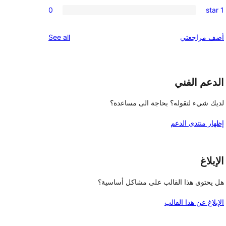
0
reviews
0
1 star
star
2-
0
reviews
star
1-
reviews
أضف مراجعتي
See all
reviews
star
reviews
الدعم الفني
لديك شيء لتقوله؟ بحاجة الى مساعدة؟
إظهار منتدى الدعم
الإبلاغ
هل يحتوي هذا القالب على مشاكل أساسية؟
الإبلاغ عن هذا القالب