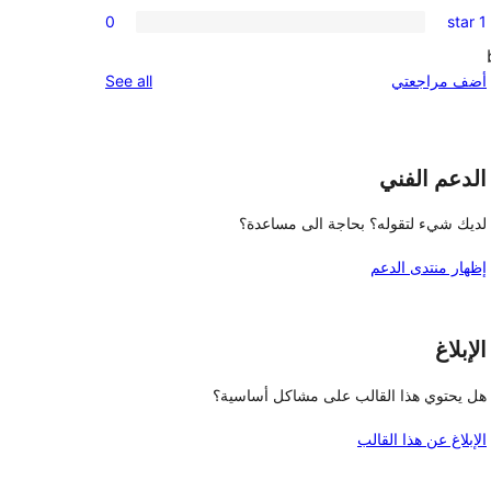
0
reviews
0
1 star
star
2-
0
reviews
star
1-
reviews
أضف مراجعتي
See all
reviews
star
reviews
الدعم الفني
لديك شيء لتقوله؟ بحاجة الى مساعدة؟
إظهار منتدى الدعم
الإبلاغ
هل يحتوي هذا القالب على مشاكل أساسية؟
الإبلاغ عن هذا القالب