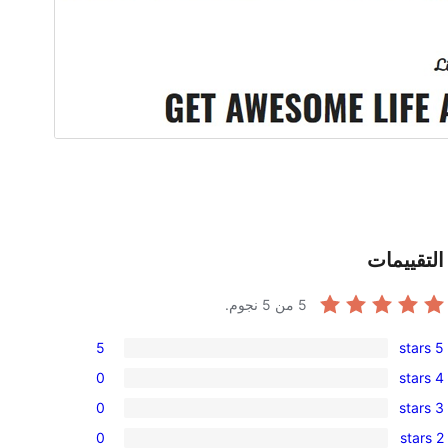
التقييمات
5
من 5 نجوم.
5
5 stars
5
0
4 stars
5-
0
0
3 stars
star
4-
0
reviews
0
2 stars
star
3-