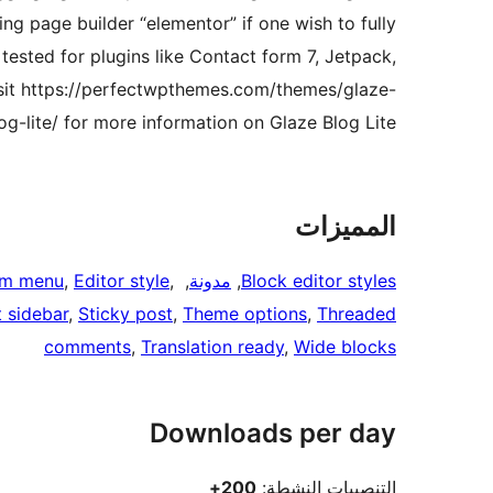
ng page builder “elementor” if one wish to fully
tested for plugins like Contact form 7, Jetpack,
Visit https://perfectwpthemes.com/themes/glaze-
og-lite/ for more information on Glaze Blog Lite.
المميزات
Block editor styles
, 
مدونة
, 
, 
Editor style
, 
om menu
t sidebar
, 
Sticky post
, 
Theme options
, 
Threaded
comments
, 
Translation ready
, 
Wide blocks
Downloads per day
التنصيبات النشطة:
200+