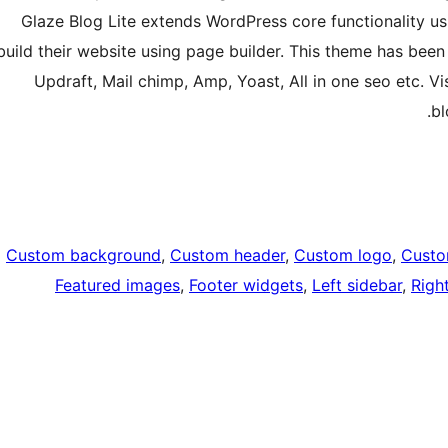
Glaze Blog Lite extends WordPress core functionality usi
build their website using page builder. This theme has been 
Updraft, Mail chimp, Amp, Yoast, All in one seo etc. 
bl
Custom background
, 
Custom header
, 
Custom logo
, 
Cust
Featured images
, 
Footer widgets
, 
Left sidebar
, 
Righ