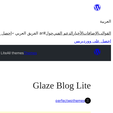
تخطى
إلى
العربية
المحتوى
القوالب
الإضافات
الأخبار
الدعم الفني
حول
#ar الفريق العربي
احصل ع
احصل على ووردبريس
 Lite
All themes
Themes
Glaze Blog Lite
perfectwpthemes