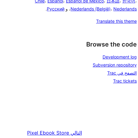
Chile
،
Español
،
Español de México
،
日本語
،
한국어
،
Nederlands
،
Nederlands (België)
، و
Русский
.
Translate this theme
Browse the code
Development log
Subversion repository
التصفح في Trac
Trac tickets
التالي
Pixel Ebook Store