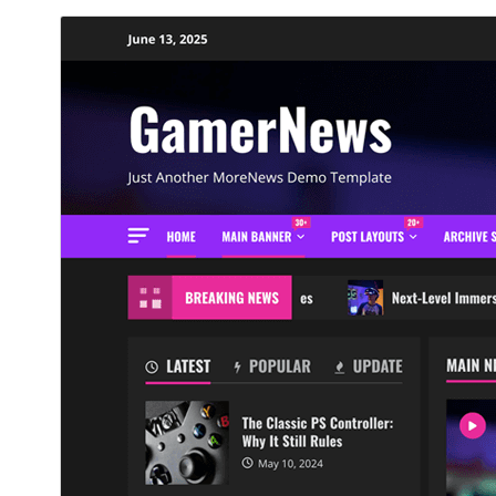
معاينة
تنزيل
هذا قالب فرعي من
MoreNews
.
النسخة
2.1.3
Last updated
5 أغسطس، 2026
1٬000+
Active installations
4.0
WordPress version
5.0
PHP version
Theme homepage