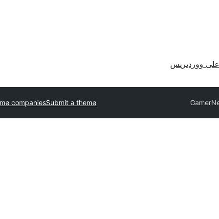
لى ووردبريس
eme companies
Submit a theme
GamerN