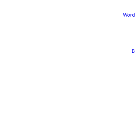
Word
B