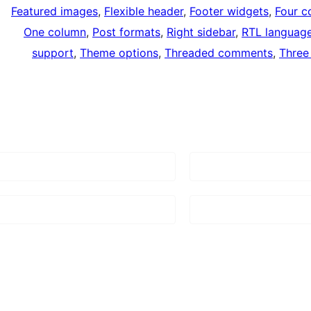
Featured images
, 
Flexible header
, 
Footer widgets
, 
Four c
One column
, 
Post formats
, 
Right sidebar
, 
RTL languag
support
, 
Theme options
, 
Threaded comments
, 
Three