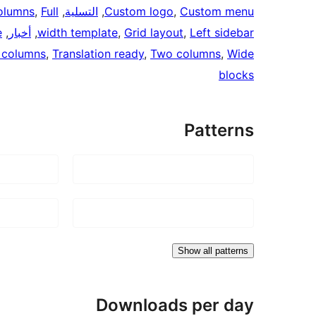
Custom menu
, 
Custom logo
, 
التسلية
, 
Full
, 
olumns
Left sidebar
, 
Grid layout
, 
width template
, 
أخبار
, 
e
 columns
, 
Translation ready
, 
Two columns
, 
Wide
blocks
Patterns
Show all patterns
Downloads per day