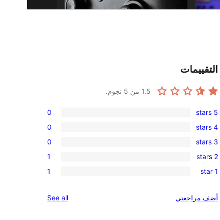
التقييمات
1.5
من 5 نجوم.
0
5 stars
0
0
4 stars
5-
0
0
3 stars
star
4-
0
reviews
1
2 stars
star
3-
1
reviews
1
1 star
star
2-
1
reviews
star
1-
reviews
أضف مراجعتي
See all
review
star
review