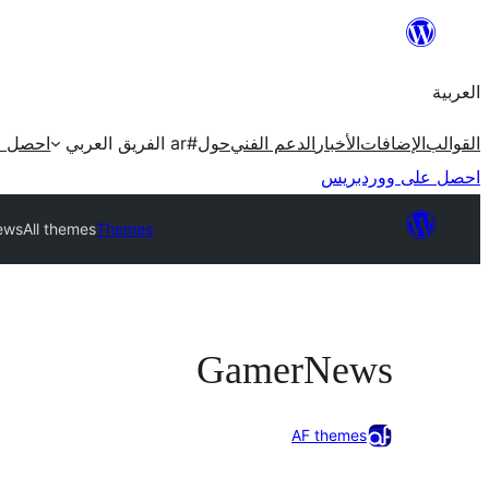
تخطى
إلى
العربية
المحتوى
القوالب
الإضافات
الأخبار
الدعم الفني
حول
#ar الفريق العربي
احصل ع
احصل على ووردبريس
ews
All themes
Themes
GamerNews
AF themes