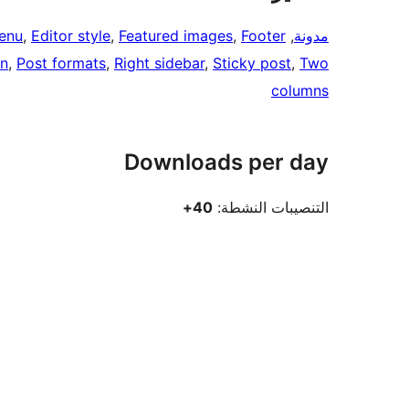
مدونة
, 
Footer
, 
Featured images
, 
Editor style
, 
enu
n
, 
Post formats
, 
Right sidebar
, 
Sticky post
, 
Two
columns
Downloads per day
التنصيبات النشطة:
40+