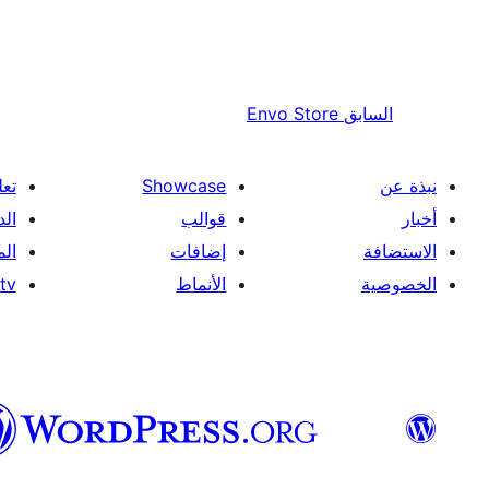
السابق
Envo Store
نبذة عن
Showcase
تعل
أخبار
قوالب
الد
الاستضافة
إضافات
ال
الخصوصية
الأنماط
tv