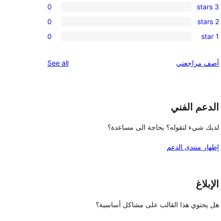
0
3 stars
star
4-
0
reviews
0
2 stars
star
3-
0
reviews
0
1 star
star
2-
0
reviews
star
1-
reviews
أضف مراجعتي
See all
reviews
star
reviews
الدعم الفني
لديك شيء لتقوله؟ بحاجة الى مساعدة؟
إظهار منتدى الدعم
الإبلاغ
هل يحتوي هذا القالب على مشاكل أساسية؟