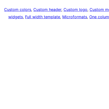
Custom colors
, 
Custom header
, 
Custom logo
, 
Custom m
widgets
, 
Full width template
, 
Microformats
, 
One colum