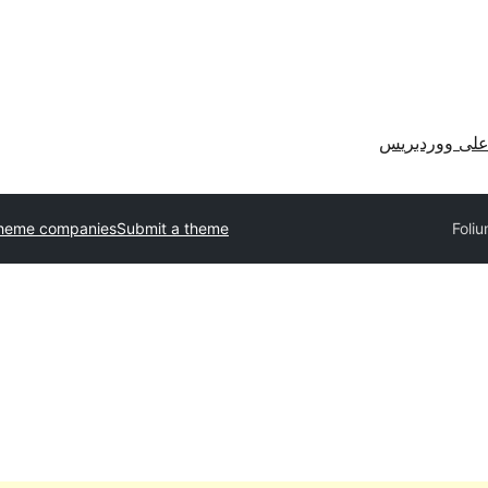
لى ووردبريس
theme companies
Submit a theme
Foli