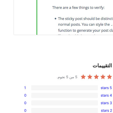
التقييمات
5
من 5 نجوم.
1
5 stars
1
0
4 stars
5-
0
0
3 stars
star
4-
0
review
0
2 stars
star
3-