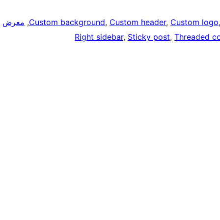
Custom logo
, 
Custom header
, 
Custom background
, 
معرض
Right sidebar
, 
Sticky post
, 
Threaded c