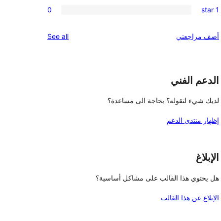
0
reviews
0
1 star
star
2-
0
reviews
star
1-
reviews
أضف مراجعتي
See all
reviews
star
reviews
الدعم الفني
لديك شيء لتقوله؟ بحاجة الى مساعدة؟
إظهار منتدى الدعم
الإبلاغ
هل يحتوي هذا القالب على مشاكل أساسية؟
الإبلاغ عن هذا القالب