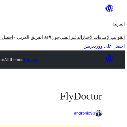
تخطى
إلى
العربية
المحتوى
القوالب
الإضافات
الأخبار
الدعم الفني
حول
#ar الفريق العربي
احصل ع
احصل على ووردبريس
tor
All themes
Themes
FlyDoctor
andronic90