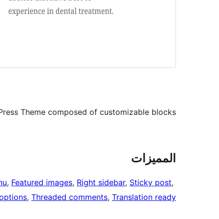
dPress Theme composed of customizable blocks.
المميزات
nu
, 
Featured images
, 
Right sidebar
, 
Sticky post
, 
options
, 
Threaded comments
, 
Translation ready