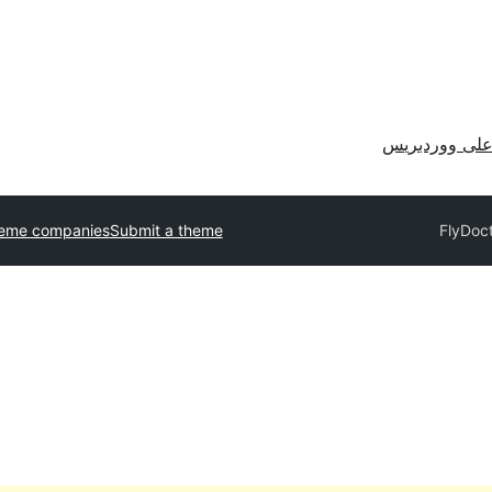
لى ووردبريس
heme companies
Submit a theme
FlyDoc