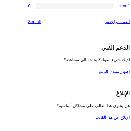
0
reviews
0
1 star
star
2-
0
reviews
star
1-
reviews
أضف مراجعتي
See all
reviews
star
reviews
الدعم الفني
لديك شيء لتقوله؟ بحاجة الى مساعدة؟
إظهار منتدى الدعم
الإبلاغ
هل يحتوي هذا القالب على مشاكل أساسية؟
الإبلاغ عن هذا القالب