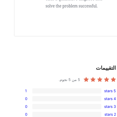
التقييمات
5
من 5 نجوم.
1
5 stars
1
0
4 stars
5-
0
0
3 stars
star
4-
0
review
0
2 stars
star
3-