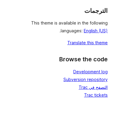
جمات
This theme is available in the fol
.
languages:
English
Translate this 
Browse the 
Developmen
Subversion repos
في Trac
Trac t