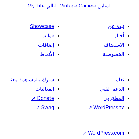
ق
Vintage Camera
التالي
My Life
Showcase
قوالب
إضافات
الأنماط
شارك بالمساهمة معنا
الفعاليات
↗
Donate
↗
Swag
↗
Wor
↗
Word