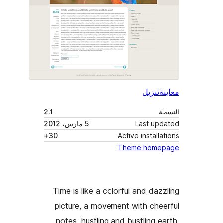
ة
تنزيل
ة
2.1
Last up
5 مارس، 2012
30+
Active install
Theme home
Time is like a colorful and daz
picture, a movement with che
notes, hustling and bustling e