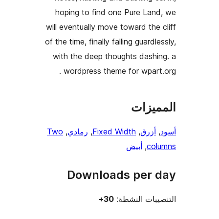
hoping to find one Pure Lan
will eventually move toward the 
of the time, finally falling guardl
with the deep thoughts dashi
wordpress theme for wpart.
ميزات
,
أزرق
, 
Fixed Width
, 
رمادي
, 
Two
col
, 
أبيض
Downloads per 
يبات النشطة:
30+